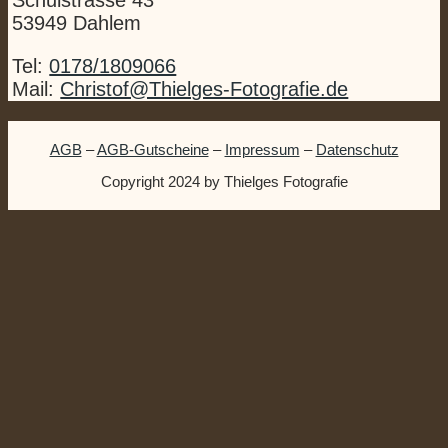
Schulstrasse 43
53949 Dahlem
Tel:
0178/1809066
Mail:
Christof@Thielges-Fotografie.de
AGB
–
AGB-Gutscheine
–
Impressum
–
Datenschutz
Copyright 2024 by Thielges Fotografie