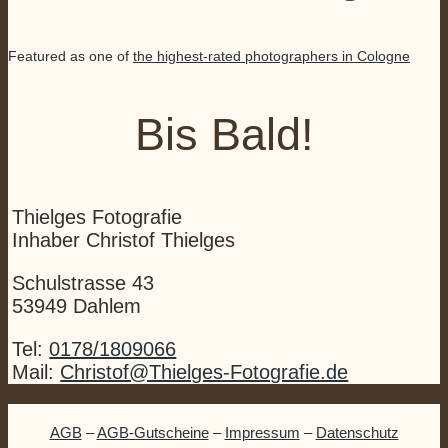
Featured as one of
the highest-rated photographers in Cologne
Bis Bald!
Thielges Fotografie
Inhaber Christof Thielges
Schulstrasse 43
53949 Dahlem
Tel:
0178/1809066
Mail:
Christof@Thielges-Fotografie.de
AGB
–
AGB-Gutscheine
–
Impressum
–
Datenschutz